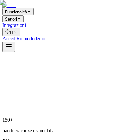
Funzionalità
Settori
Integrazioni
IT
Accedi
Richiedi demo
150+
parchi vacanze usano Tilia