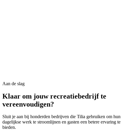
Live dashboards en realtime cijfers
Omzet- en cashflow-tracking
Inzicht in bezetting en benutting
Vooruitblik op beschikbaarheid en bezetting
Rapporten over verkoop, transacties en vlootwaarde
Exporteren naar Excel en CSV
Aan de slag
Klaar om jouw recreatiebedrijf te
vereenvoudigen?
Sluit je aan bij honderden bedrijven die Tilia gebruiken om hun
dagelijkse werk te stroomlijnen en gasten een betere ervaring te
bieden.