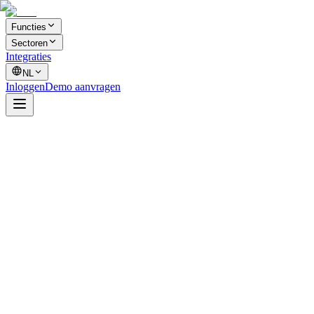
Functies
Sectoren
Integraties
NL
Inloggen
Demo aanvragen