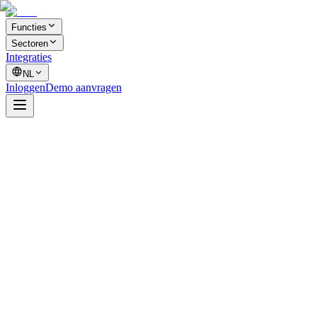
Functies
Sectoren
Integraties
NL
Inloggen
Demo aanvragen