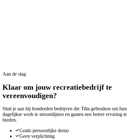
Planning van personeel en resources
Taken toewijzen met herbruikbare sjablonen
Fijnmazige rolgebaseerde toegang en rechten
Onderhoudsdispatch en beschikbaarheid van monteurs
Routeplanning en planbord voor transport
Volledig activiteitenlog en audittrail
Aan de slag
Klaar om jouw recreatiebedrijf te
vereenvoudigen?
Sluit je aan bij honderden bedrijven die Tilia gebruiken om hun
dagelijkse werk te stroomlijnen en gasten een betere ervaring te
bieden.
Gratis persoonlijke demo
Geen verplichting