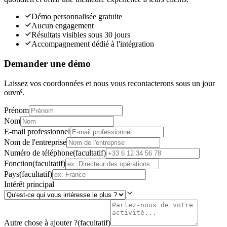
Démo personnalisée gratuite
Aucun engagement
Résultats visibles sous 30 jours
Accompagnement dédié à l'intégration
Demander une démo
Laissez vos coordonnées et nous vous recontacterons sous un jour
ouvré.
Prénom
Nom
E-mail professionnel
Nom de l'entreprise
Numéro de téléphone
(
facultatif
)
Fonction
(
facultatif
)
Pays
(
facultatif
)
Intérêt principal
Autre chose à ajouter ?
(
facultatif
)