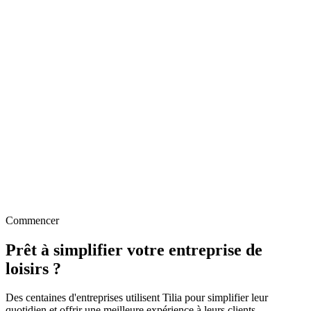
Suivi GPS de flotte en direct via Bosch eBike Connect
Suivi par unité (numéro de série et QR) sur tout le cycle de vie
Disponibilité en temps réel avec prévention des surréservations
Tarification dynamique multidimensionnelle
Réservation et paiement en libre-service via webshop
Retrait et retour par QR-code, sur tous les sites
Commencer
Prêt à simplifier votre entreprise de
loisirs ?
Des centaines d'entreprises utilisent Tilia pour simplifier leur
quotidien et offrir une meilleure expérience à leurs clients.